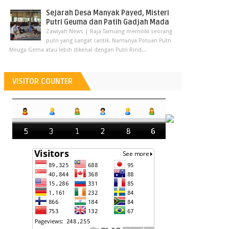
Sejarah Desa Manyak Payed, Misteri
Putri Geuma dan Patih Gadjah Mada
Zawiyah News | Raja Tamiang memiliki seorang
putri yang sangat cantik. Namanya Potuan Putri
Meuga Gema atau lebih dikenal dengan Putri Rind...
VISITOR COUNTER