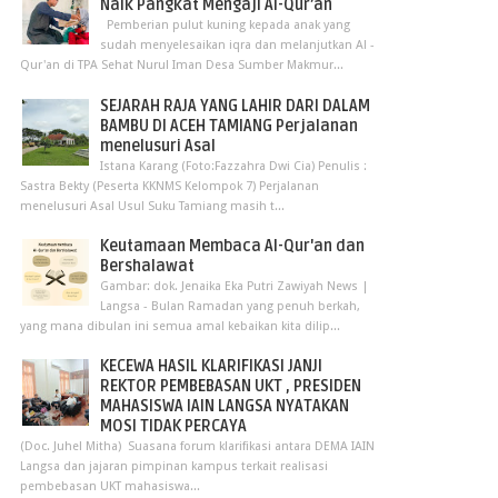
Naik Pangkat Mengaji Al-Qur’an
Pemberian pulut kuning kepada anak yang
sudah menyelesaikan iqra dan melanjutkan Al -
Qur'an di TPA Sehat Nurul Iman Desa Sumber Makmur...
SEJARAH RAJA YANG LAHIR DARI DALAM
BAMBU DI ACEH TAMIANG Perjalanan
menelusuri Asal
Istana Karang (Foto:Fazzahra Dwi Cia) Penulis :
Sastra Bekty (Peserta KKNMS Kelompok 7) Perjalanan
menelusuri Asal Usul Suku Tamiang masih t...
Keutamaan Membaca Al-Qur'an dan
Bershalawat
Gambar: dok. Jenaika Eka Putri Zawiyah News |
Langsa - Bulan Ramadan yang penuh berkah,
yang mana dibulan ini semua amal kebaikan kita dilip...
KECEWA HASIL KLARIFIKASI JANJI
REKTOR PEMBEBASAN UKT , PRESIDEN
MAHASISWA IAIN LANGSA NYATAKAN
MOSI TIDAK PERCAYA
(Doc. Juhel Mitha) Suasana forum klarifikasi antara DEMA IAIN
Langsa dan jajaran pimpinan kampus terkait realisasi
pembebasan UKT mahasiswa...