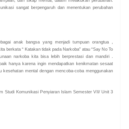
ampilan, dan sikap mental, dalam melakukan perubahan.
omunikasi sangat berpengaruh dan menentukan perubahan
bagai anak bangsa yang menjadi tumpuan orangtua ,
ta berkata “ Katakan tidak pada Narkoba” atau “Say No To
naan narkoba kita bisa lebih berprestasi dan mandiri .
 baik hanya karena ingin mendapatkan kenikmatan sesaat
gu kesehatan mental dengan mencoba-coba menggunakan
Studi Komunikasi Penyiaran Islam Semester VII/ Unit 3