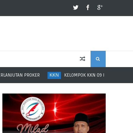
S
NJUTAN PROKER
KKN
KELOMPOK KKN 09 MEMBUKA KEGIATAN 
E
A
R
C