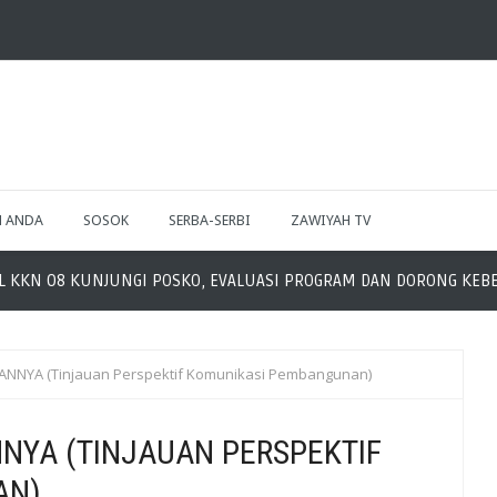
H ANDA
SOSOK
SERBA-SERBI
ZAWIYAH TV
 08 KUNJUNGI POSKO, EVALUASI PROGRAM DAN DORONG KEBERLA
NYA (Tinjauan Perspektif Komunikasi Pembangunan)
NYA (TINJAUAN PERSPEKTIF
AN)