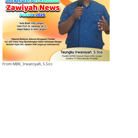
From MBK, Irwansyah, S.Sos