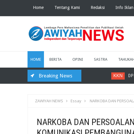
Home
Tentang Kami
Redaksi
Info Iklan
HOME
BERITA
OPINI
SASTRA
TAHUKA
Breaking News
KKN
DPL KKN
ZAWIYAH NEWS
Essay
NARKOBA DAN PERSOALAN
NARKOBA DAN PERSOALAN
KOMUNIKASI PEMBANGUN