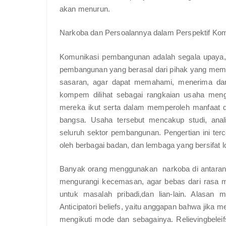
akan menurun.
Narkoba dan Persoalannya dalam Perspektif Ko
Komunikasi pembangunan adalah segala upaya,
pembangunan yang berasal dari pihak yang me
sasaran, agar dapat memahami, menerima dan
kompem dilihat sebagai rangkaian usaha men
mereka ikut serta dalam memperoleh manfaat d
bangsa. Usaha tersebut mencakup studi, anali
seluruh sektor pembangunan. Pengertian ini ter
oleh berbagai badan, dan lembaga yang bersifat l
Banyak orang menggunakan narkoba di antaranya
mengurangi kecemasan, agar bebas dari rasa m
untuk masalah pribadi,dan lian-lain. Alasan
Anticipatori beliefs, yaitu anggapan bahwa jika 
mengikuti mode dan sebagainya. Relievingbelei