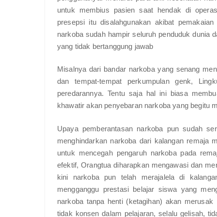
untuk membius pasien saat hendak di operasi
presepsi itu disalahgunakan akibat pemakaian 
narkoba sudah hampir seluruh penduduk dunia
yang tidak bertanggung jawab
Misalnya dari bandar narkoba yang senang menc
dan tempat-tempat perkumpulan genk, Ling
peredarannya. Tentu saja hal ini biasa memb
khawatir akan penyebaran narkoba yang begitu m
Upaya pemberantasan narkoba pun sudah seri
menghindarkan narkoba dari kalangan remaja ma
untuk mencegah pengaruh narkoba pada remaja
efektif, Orangtua diharapkan mengawasi dan men
kini narkoba pun telah merajalela di kala
mengganggu prestasi belajar siswa yang men
narkoba tanpa henti (ketagihan) akan merusak
tidak konsen dalam pelajaran, selalu gelisah, t