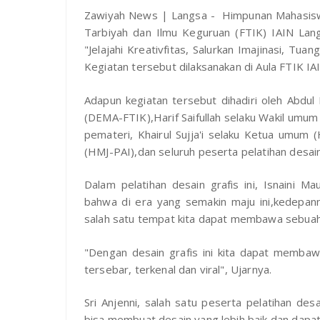
Zawiyah News | Langsa - Himpunan Mahasiswa
Tarbiyah dan Ilmu Keguruan (FTIK) IAIN Lan
"Jelajahi Kreativfitas, Salurkan Imajinasi, Tuan
Kegiatan tersebut dilaksanakan di Aula FTIK I
Adapun kegiatan tersebut dihadiri oleh Abdul
(DEMA-FTIK),Harif Saifullah selaku Wakil umu
pemateri, Khairul Sujja'i selaku Ketua umu
(HMJ-PAI),dan seluruh peserta pelatihan desain
Dalam pelatihan desain grafis ini, Isnaini
bahwa di era yang semakin maju ini,kedepan
salah satu tempat kita dapat membawa sebuah l
"Dengan desain grafis ini kita dapat membaw
tersebar, terkenal dan viral", Ujarnya.
Sri Anjenni, salah satu peserta pelatihan des
bisa membuat desain yang lebih baik dan dapa