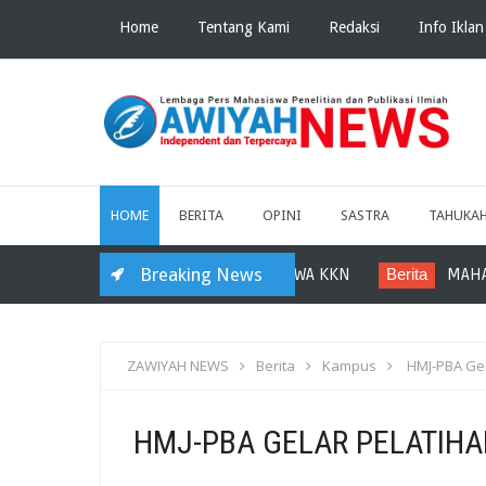
Home
Tentang Kami
Redaksi
Info Iklan
HOME
BERITA
OPINI
SASTRA
TAHUKA
Breaking News
ARU RESMI DILUNCURKAN MAHASISWA KKN
Berita
MAHASISWA
ZAWIYAH NEWS
Berita
Kampus
HMJ-PBA Gel
HMJ-PBA GELAR PELATIHA