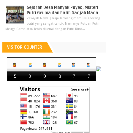
Sejarah Desa Manyak Payed, Misteri
Putri Geuma dan Patih Gadjah Mada
Zawiyah News | Raja Tamiang memiliki seorang
putri yang sangat cantik. Namanya Potuan Putri
Meuga Gema atau lebih dikenal dengan Putri Rind...
VISITOR COUNTER