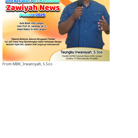
From MBK, Irwansyah, S.Sos