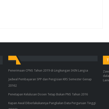
T
Penerimaan CPNS Tahun 2019 di Lingkungan IAIN Langsa
Zaw
dala
Jadwal Pembayaran SPP dan Pengisian KRS Semester Genap
Lain
20162
Penetapan Kelulusan Dosen Tetap Bukan PNS Tahun 2016
Kapan Awal Diberlakukannya Pangkalan Data Perguruan Tinggi