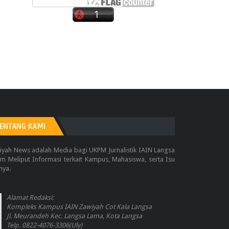
ENTANG KAMI
iyah News adalah Media bagi UKPM Jurnalistik IAIN Langsa
m Meliput Informasi terkait Kampus, Mahasiswa, serta Isu
nya.
Alamat Redaksi:
Kompleks Kampus IAIN Zawiyah Cot Kala Langsa
Jl. Meurandeh Kec. Langsa Lama, Kota Langsa
Telp. 0822-4076-3306(Uly)