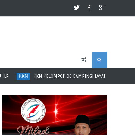
S
KKN
KKN KELOMPOK 06 DAMPINGI LAYANAN POSYANDU LANSI
E
A
R
C