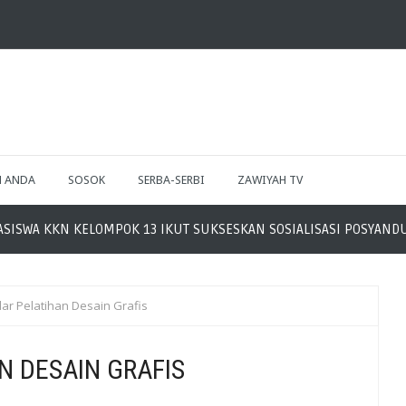
H ANDA
SOSOK
SERBA-SERBI
ZAWIYAH TV
 KKN KELOMPOK 13 IKUT SUKSESKAN SOSIALISASI POSYANDU ILP
ar Pelatihan Desain Grafis
N DESAIN GRAFIS