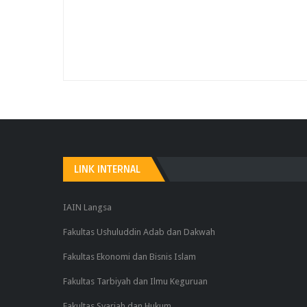
LINK INTERNAL
IAIN Langsa
Fakultas Ushuluddin Adab dan Dakwah
Fakultas Ekonomi dan Bisnis Islam
Fakultas Tarbiyah dan Ilmu Keguruan
Fakultas Syariah dan Hukum