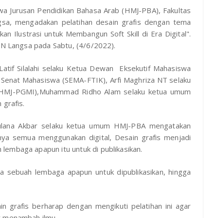
 Jurusan Pendidikan Bahasa Arab (HMJ-PBA), Fakultas
gsa, mengadakan pelatihan desain grafis dengan tema
gkan Ilustrasi untuk Membangun Soft Skill di Era Digital".
AIN Langsa pada Sabtu, (4/6/2022).
 Latif Silalahi selaku Ketua Dewan Eksekutif Mahasiswa
m Senat Mahasiswa (SEMA-FTIK), Arfi Maghriza NT selaku
m (HMJ-PGMI),Muhammad Ridho Alam selaku ketua umum
 grafis.
 Maulana Akbar selaku ketua umum HMJ-PBA mengatakan
nya semua menggunakan digital, Desain grafis menjadi
embaga apapun itu untuk di publikasikan.
a sebuah lembaga apapun untuk dipublikasikan, hingga
ain grafis berharap dengan mengikuti pelatihan ini agar
t menambah ilmu.