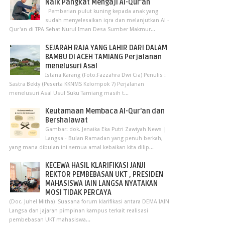
Naik Pangkat Mengaji Al-Qur’an
Pemberian pulut kuning kepada anak yang
sudah menyelesaikan iqra dan melanjutkan Al -
Qur'an di TPA Sehat Nurul Iman Desa Sumber Makmur...
SEJARAH RAJA YANG LAHIR DARI DALAM
BAMBU DI ACEH TAMIANG Perjalanan
menelusuri Asal
Istana Karang (Foto:Fazzahra Dwi Cia) Penulis :
Sastra Bekty (Peserta KKNMS Kelompok 7) Perjalanan
menelusuri Asal Usul Suku Tamiang masih t...
Keutamaan Membaca Al-Qur'an dan
Bershalawat
Gambar: dok. Jenaika Eka Putri Zawiyah News |
Langsa - Bulan Ramadan yang penuh berkah,
yang mana dibulan ini semua amal kebaikan kita dilip...
KECEWA HASIL KLARIFIKASI JANJI
REKTOR PEMBEBASAN UKT , PRESIDEN
MAHASISWA IAIN LANGSA NYATAKAN
MOSI TIDAK PERCAYA
(Doc. Juhel Mitha) Suasana forum klarifikasi antara DEMA IAIN
Langsa dan jajaran pimpinan kampus terkait realisasi
pembebasan UKT mahasiswa...