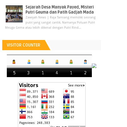
Sejarah Desa Manyak Payed, Misteri
Putri Geuma dan Patih Gadjah Mada
Zawiyah News | Raja Tamiang memiliki seorang
putri yang sangat cantik. Namanya Potuan Putri
Meuga Gema atau lebih dikenal dengan Putri Rind...
VISITOR COUNTER