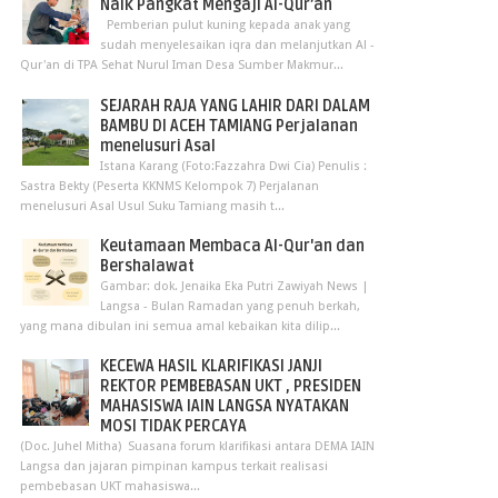
Naik Pangkat Mengaji Al-Qur’an
Pemberian pulut kuning kepada anak yang
sudah menyelesaikan iqra dan melanjutkan Al -
Qur'an di TPA Sehat Nurul Iman Desa Sumber Makmur...
SEJARAH RAJA YANG LAHIR DARI DALAM
BAMBU DI ACEH TAMIANG Perjalanan
menelusuri Asal
Istana Karang (Foto:Fazzahra Dwi Cia) Penulis :
Sastra Bekty (Peserta KKNMS Kelompok 7) Perjalanan
menelusuri Asal Usul Suku Tamiang masih t...
Keutamaan Membaca Al-Qur'an dan
Bershalawat
Gambar: dok. Jenaika Eka Putri Zawiyah News |
Langsa - Bulan Ramadan yang penuh berkah,
yang mana dibulan ini semua amal kebaikan kita dilip...
KECEWA HASIL KLARIFIKASI JANJI
REKTOR PEMBEBASAN UKT , PRESIDEN
MAHASISWA IAIN LANGSA NYATAKAN
MOSI TIDAK PERCAYA
(Doc. Juhel Mitha) Suasana forum klarifikasi antara DEMA IAIN
Langsa dan jajaran pimpinan kampus terkait realisasi
pembebasan UKT mahasiswa...