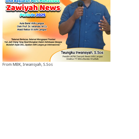
From MBK, Irwansyah, S.Sos