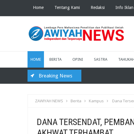
Home
Tentang Kami
Redaksi
Info Iklan
HOME
BERITA
OPINI
SASTRA
TAHUKA
Breaking News
ZAWIYAH NEWS
Berita
Kampus
Dana Terse
DANA TERSENDAT, PEMBA
AKHWAT TERHAMBAT