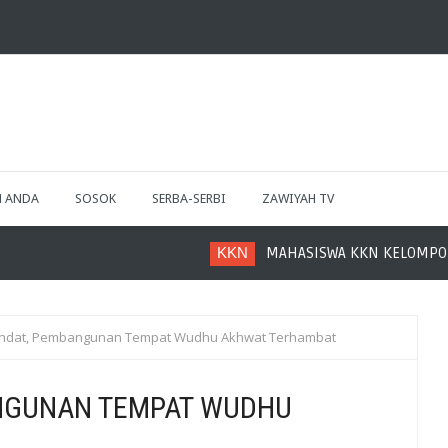
H ANDA
SOSOK
SERBA-SERBI
ZAWIYAH TV
KKN
MAHASISWA KKN KELOMPOK 22 IAIN LA
ndat, Pembangunan Tempat Wudhu Akhwat Terhambat
NGUNAN TEMPAT WUDHU