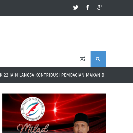
S
NGSA KONTRIBUSI PEMBAGIAN MAKAN BERGIZI GRATIS
KKN
E
A
R
C