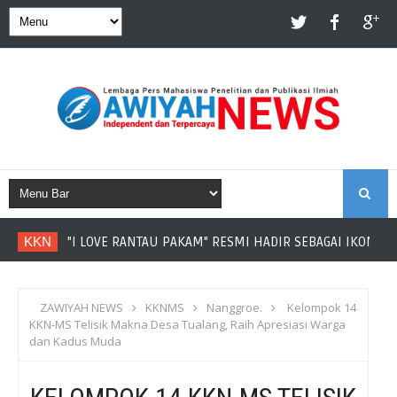
S
KKN
"I LOVE RANTAU PAKAM" RESMI HADIR SEBAGAI IKON DE
E
A
ZAWIYAH NEWS
KKNMS
Nanggroe.
Kelompok 14
KKN-MS Telisik Makna Desa Tualang, Raih Apresiasi Warga
R
dan Kadus Muda
C