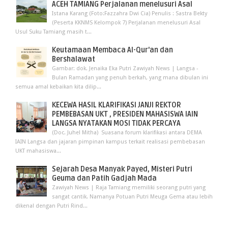
ACEH TAMIANG Perjalanan menelusuri Asal
Istana Karang (Foto:Fazzahra Dwi Cia) Penulis : Sastra Bekty
(Peserta KKNMS Kelompok 7) Perjalanan menelusuri Asal
Usul Suku Tamiang masih t...
Keutamaan Membaca Al-Qur'an dan
Bershalawat
Gambar: dok. Jenaika Eka Putri Zawiyah News | Langsa -
Bulan Ramadan yang penuh berkah, yang mana dibulan ini
semua amal kebaikan kita dilip...
KECEWA HASIL KLARIFIKASI JANJI REKTOR
PEMBEBASAN UKT , PRESIDEN MAHASISWA IAIN
LANGSA NYATAKAN MOSI TIDAK PERCAYA
(Doc. Juhel Mitha) Suasana forum klarifikasi antara DEMA
IAIN Langsa dan jajaran pimpinan kampus terkait realisasi pembebasan
UKT mahasiswa...
Sejarah Desa Manyak Payed, Misteri Putri
Geuma dan Patih Gadjah Mada
Zawiyah News | Raja Tamiang memiliki seorang putri yang
sangat cantik. Namanya Potuan Putri Meuga Gema atau lebih
dikenal dengan Putri Rind...