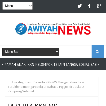
S
AK, KKN KELOMPOK 12 IAIN LANGSA SOSIALISASIKAN ANTI-BULLYI
E
A
Peserta KKN-MS Mengadakan Sesi
Uncategories
Terakhir Bimbingan Belajar Bahasa Inggris di posko 2
R
Kampung Selamat
C