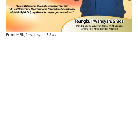
From MBK, Irwansyah, S.Sos