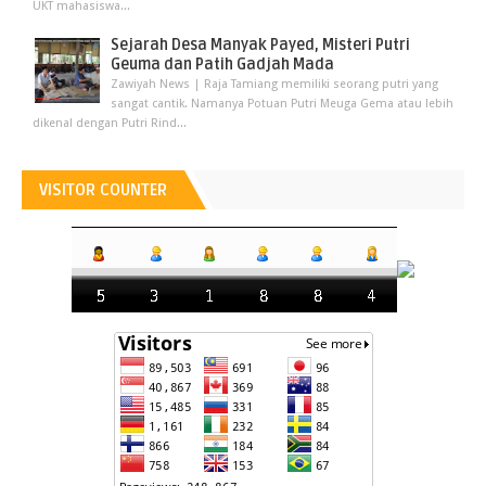
UKT mahasiswa...
Sejarah Desa Manyak Payed, Misteri Putri
Geuma dan Patih Gadjah Mada
Zawiyah News | Raja Tamiang memiliki seorang putri yang
sangat cantik. Namanya Potuan Putri Meuga Gema atau lebih
dikenal dengan Putri Rind...
VISITOR COUNTER