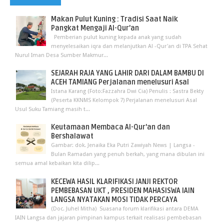
Makan Pulut Kuning : Tradisi Saat Naik
Pangkat Mengaji Al-Qur’an
Pemberian pulut kuning kepada anak yang sudah
menyelesaikan iqra dan melanjutkan Al -Qur'an di TPA Sehat
Nurul Iman Desa Sumber Makmur...
SEJARAH RAJA YANG LAHIR DARI DALAM BAMBU DI
ACEH TAMIANG Perjalanan menelusuri Asal
Istana Karang (Foto:Fazzahra Dwi Cia) Penulis : Sastra Bekty
(Peserta KKNMS Kelompok 7) Perjalanan menelusuri Asal
Usul Suku Tamiang masih t...
Keutamaan Membaca Al-Qur'an dan
Bershalawat
Gambar: dok. Jenaika Eka Putri Zawiyah News | Langsa -
Bulan Ramadan yang penuh berkah, yang mana dibulan ini
semua amal kebaikan kita dilip...
KECEWA HASIL KLARIFIKASI JANJI REKTOR
PEMBEBASAN UKT , PRESIDEN MAHASISWA IAIN
LANGSA NYATAKAN MOSI TIDAK PERCAYA
(Doc. Juhel Mitha) Suasana forum klarifikasi antara DEMA
IAIN Langsa dan jajaran pimpinan kampus terkait realisasi pembebasan