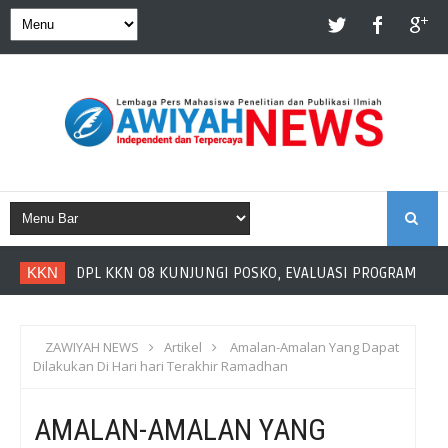
S
KKN
DPL KKN 08 KUNJUNGI POSKO, EVALUASI PROGRAM DAN
E
A
ZAWIYAH NEWS
Artikel
Amalan-Amalan Yang Dapat
Dilakukan Di Hari hari Terakhir Ramadhan
R
AMALAN-AMALAN YANG
C