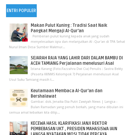
ENTRI POPULER
Makan Pulut Kuning : Tradisi Saat Naik
Pangkat Mengaji Al-Qur’an
Pemberian pulut kuning kepada anak yang sudah
menyelesaikan iqra dan melanjutkan Al -Qur'an di TPA Sehat
Nurul Iman Desa Sumber Makmur...
SEJARAH RAJA YANG LAHIR DARI DALAM BAMBU DI
ACEH TAMIANG Perjalanan menelusuri Asal
Istana Karang (Foto:Fazzahra Dwi Cia) Penulis : Sastra Bekty
(Peserta KKNMS Kelompok 7) Perjalanan menelusuri Asal
Usul Suku Tamiang masih t...
Keutamaan Membaca Al-Qur'an dan
Bershalawat
Gambar: dok. Jenaika Eka Putri Zawiyah News | Langsa -
Bulan Ramadan yang penuh berkah, yang mana dibulan ini
semua amal kebaikan kita dilip...
KECEWA HASIL KLARIFIKASI JANJI REKTOR
PEMBEBASAN UKT , PRESIDEN MAHASISWA IAIN
LANGSA NYATAKAN MOSI TIDAK PERCAYA