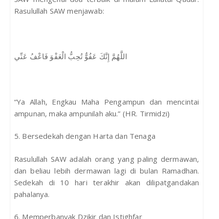
Rasulullah SAW menjawab:
اللَّهُمَّ إِنَّكَ عَفُوٌّ تُحِبُّ الْعَفْوَ فَاعْفُ عَنِّي
“Ya Allah, Engkau Maha Pengampun dan mencintai
ampunan, maka ampunilah aku.” (HR. Tirmidzi)
5. Bersedekah dengan Harta dan Tenaga
Rasulullah SAW adalah orang yang paling dermawan,
dan beliau lebih dermawan lagi di bulan Ramadhan.
Sedekah di 10 hari terakhir akan dilipatgandakan
pahalanya.
6. Memperbanyak Dzikir dan Istighfar