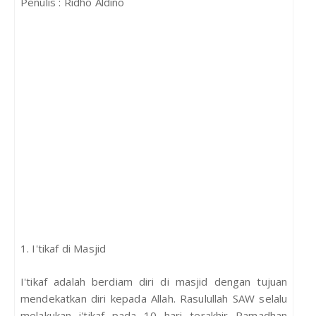
Penulis : Ridho Aldino
1. I'tikaf di Masjid
I'tikaf adalah berdiam diri di masjid dengan tujuan
mendekatkan diri kepada Allah. Rasulullah SAW selalu
melakukan i'tikaf pada 10 hari terakhir Ramadhan