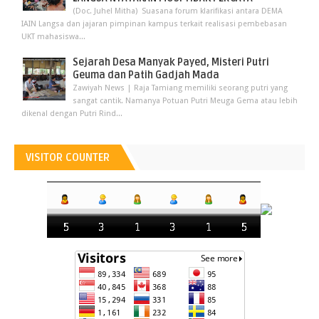
(Doc. Juhel Mitha) Suasana forum klarifikasi antara DEMA
IAIN Langsa dan jajaran pimpinan kampus terkait realisasi pembebasan
UKT mahasiswa...
Sejarah Desa Manyak Payed, Misteri Putri
Geuma dan Patih Gadjah Mada
Zawiyah News | Raja Tamiang memiliki seorang putri yang
sangat cantik. Namanya Potuan Putri Meuga Gema atau lebih
dikenal dengan Putri Rind...
VISITOR COUNTER