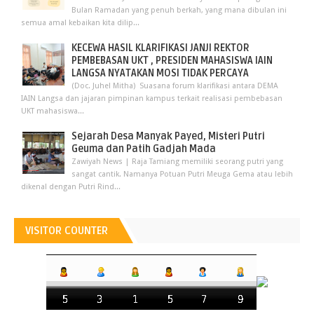
Bulan Ramadan yang penuh berkah, yang mana dibulan ini
semua amal kebaikan kita dilip...
KECEWA HASIL KLARIFIKASI JANJI REKTOR
PEMBEBASAN UKT , PRESIDEN MAHASISWA IAIN
LANGSA NYATAKAN MOSI TIDAK PERCAYA
(Doc. Juhel Mitha) Suasana forum klarifikasi antara DEMA
IAIN Langsa dan jajaran pimpinan kampus terkait realisasi pembebasan
UKT mahasiswa...
Sejarah Desa Manyak Payed, Misteri Putri
Geuma dan Patih Gadjah Mada
Zawiyah News | Raja Tamiang memiliki seorang putri yang
sangat cantik. Namanya Potuan Putri Meuga Gema atau lebih
dikenal dengan Putri Rind...
VISITOR COUNTER