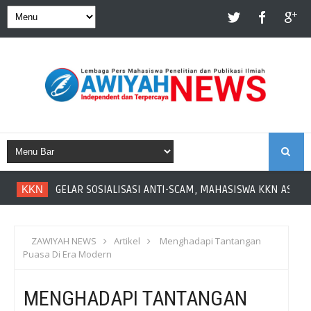
S
KKN
GELAR SOSIALISASI ANTI-SCAM, MAHASISWA KKN ASAH LI
E
A
ZAWIYAH NEWS
Artikel
Menghadapi Tantangan
Puasa Di Era Modern
R
MENGHADAPI TANTANGAN
C