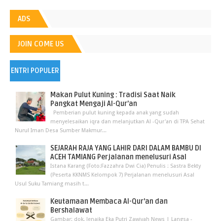
ADS
JOIN COME US
ENTRI POPULER
Makan Pulut Kuning : Tradisi Saat Naik
Pangkat Mengaji Al-Qur’an
Pemberian pulut kuning kepada anak yang sudah
menyelesaikan iqra dan melanjutkan Al -Qur'an di TPA Sehat
Nurul Iman Desa Sumber Makmur...
SEJARAH RAJA YANG LAHIR DARI DALAM BAMBU DI
ACEH TAMIANG Perjalanan menelusuri Asal
Istana Karang (Foto:Fazzahra Dwi Cia) Penulis : Sastra Bekty
(Peserta KKNMS Kelompok 7) Perjalanan menelusuri Asal
Usul Suku Tamiang masih t...
Keutamaan Membaca Al-Qur'an dan
Bershalawat
Gambar: dok. Jenaika Eka Putri Zawiyah News | Langsa -