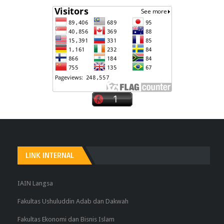
LINK INTERNAL
IAIN Langsa
Fakultas Ushuluddin Adab dan Dakwah
Fakultas Ekonomi dan Bisnis Islam