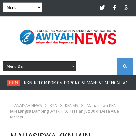
S
KKN
KKN KELOMPOK 04 DORONG SEMANGAT MENGAJI ANAK ME
E
A
ZAWIYAH NEWS
KKN
KKNMS
Mahasiswa KKN
IAIN Langsa Dampingi Anak TPA Hafalan Juz 30 di Desa Alue
R
Merbau
C