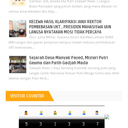
Gambar: dok. Jenaika Eka Putri Zawiyah News | Langsa -
Bulan Ramadan yang penuh berkah, yang mana dibulan ini
semua amal kebaikan kita dilip...
KECEWA HASIL KLARIFIKASI JANJI REKTOR
PEMBEBASAN UKT , PRESIDEN MAHASISWA IAIN
LANGSA NYATAKAN MOSI TIDAK PERCAYA
(Doc. Juhel Mitha) Suasana forum klarifikasi antara DEMA
IAIN Langsa dan jajaran pimpinan kampus terkait realisasi pembebasan
UKT mahasiswa...
Sejarah Desa Manyak Payed, Misteri Putri
Geuma dan Patih Gadjah Mada
Zawiyah News | Raja Tamiang memiliki seorang putri yang
sangat cantik. Namanya Potuan Putri Meuga Gema atau lebih
dikenal dengan Putri Rind...
VISITOR COUNTER