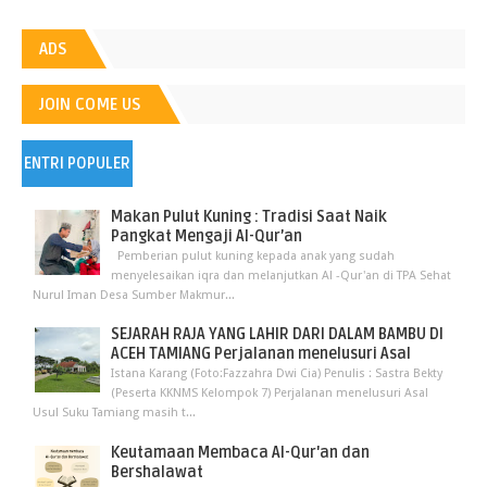
ADS
JOIN COME US
ENTRI POPULER
Makan Pulut Kuning : Tradisi Saat Naik
Pangkat Mengaji Al-Qur’an
Pemberian pulut kuning kepada anak yang sudah
menyelesaikan iqra dan melanjutkan Al -Qur'an di TPA Sehat
Nurul Iman Desa Sumber Makmur...
SEJARAH RAJA YANG LAHIR DARI DALAM BAMBU DI
ACEH TAMIANG Perjalanan menelusuri Asal
Istana Karang (Foto:Fazzahra Dwi Cia) Penulis : Sastra Bekty
(Peserta KKNMS Kelompok 7) Perjalanan menelusuri Asal
Usul Suku Tamiang masih t...
Keutamaan Membaca Al-Qur'an dan
Bershalawat