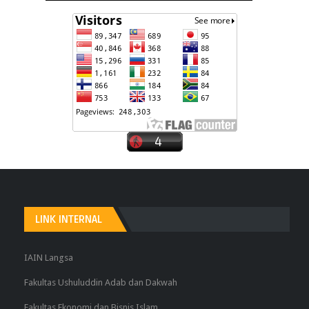
LINK INTERNAL
IAIN Langsa
Fakultas Ushuluddin Adab dan Dakwah
Fakultas Ekonomi dan Bisnis Islam