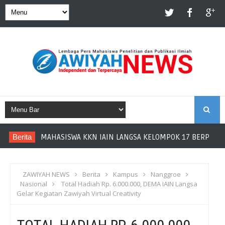
S
Berita
MAHASISWA KKN IAIN LANGSA KELOMPOK 17 BERPARTIS
E
A
ZAWIYAH NEWS
Berita
Kampus
Nanggroe
Nasional
Total Hadiah Rp. 6.000.000, DEMA IAIN Langsa
R
Gelar Kegiatan Zawiyah Virtual Creativity
C