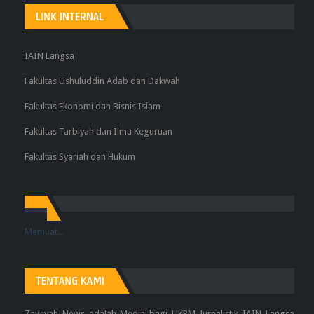
LINK INTERNAL
IAIN Langsa
Fakultas Ushuluddin Adab dan Dakwah
Fakultas Ekonomi dan Bisnis Islam
Fakultas Tarbiyah dan Ilmu Keguruan
Fakultas Syariah dan Hukum
Memuat...
TENTANG KAMI
Zawiyah News adalah Media bagi UKPM Jurnalistik IAIN Langsa