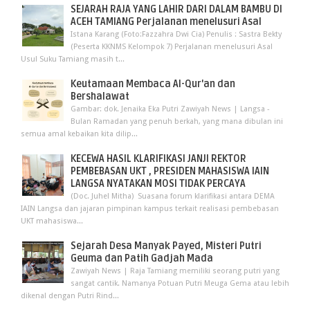
SEJARAH RAJA YANG LAHIR DARI DALAM BAMBU DI
ACEH TAMIANG Perjalanan menelusuri Asal
Istana Karang (Foto:Fazzahra Dwi Cia) Penulis : Sastra Bekty
(Peserta KKNMS Kelompok 7) Perjalanan menelusuri Asal
Usul Suku Tamiang masih t...
Keutamaan Membaca Al-Qur'an dan
Bershalawat
Gambar: dok. Jenaika Eka Putri Zawiyah News | Langsa -
Bulan Ramadan yang penuh berkah, yang mana dibulan ini
semua amal kebaikan kita dilip...
KECEWA HASIL KLARIFIKASI JANJI REKTOR
PEMBEBASAN UKT , PRESIDEN MAHASISWA IAIN
LANGSA NYATAKAN MOSI TIDAK PERCAYA
(Doc. Juhel Mitha) Suasana forum klarifikasi antara DEMA
IAIN Langsa dan jajaran pimpinan kampus terkait realisasi pembebasan
UKT mahasiswa...
Sejarah Desa Manyak Payed, Misteri Putri
Geuma dan Patih Gadjah Mada
Zawiyah News | Raja Tamiang memiliki seorang putri yang
sangat cantik. Namanya Potuan Putri Meuga Gema atau lebih
dikenal dengan Putri Rind...