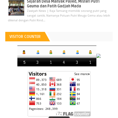
Sejarah Desa Manyak Payed, Misteri Putri
Geuma dan Patih Gadjah Mada
Zawiyah News | Raja Tamiang memiliki seorang putri yang
sangat cantik. Namanya Potuan Putri Meuga Gema atau lebih
dikenal dengan Putri Rind...
VISITOR COUNTER