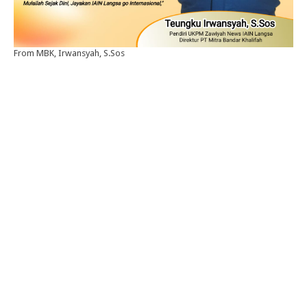
From MBK, Irwansyah, S.Sos