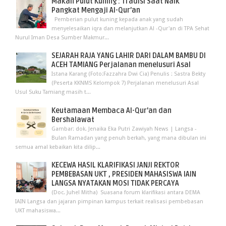
Makan Pulut Kuning : Tradisi Saat Naik
Pangkat Mengaji Al-Qur’an
Pemberian pulut kuning kepada anak yang sudah
menyelesaikan iqra dan melanjutkan Al -Qur'an di TPA Sehat
Nurul Iman Desa Sumber Makmur...
SEJARAH RAJA YANG LAHIR DARI DALAM BAMBU DI
ACEH TAMIANG Perjalanan menelusuri Asal
Istana Karang (Foto:Fazzahra Dwi Cia) Penulis : Sastra Bekty
(Peserta KKNMS Kelompok 7) Perjalanan menelusuri Asal
Usul Suku Tamiang masih t...
Keutamaan Membaca Al-Qur'an dan
Bershalawat
Gambar: dok. Jenaika Eka Putri Zawiyah News | Langsa -
Bulan Ramadan yang penuh berkah, yang mana dibulan ini
semua amal kebaikan kita dilip...
KECEWA HASIL KLARIFIKASI JANJI REKTOR
PEMBEBASAN UKT , PRESIDEN MAHASISWA IAIN
LANGSA NYATAKAN MOSI TIDAK PERCAYA
(Doc. Juhel Mitha) Suasana forum klarifikasi antara DEMA
IAIN Langsa dan jajaran pimpinan kampus terkait realisasi pembebasan
UKT mahasiswa...