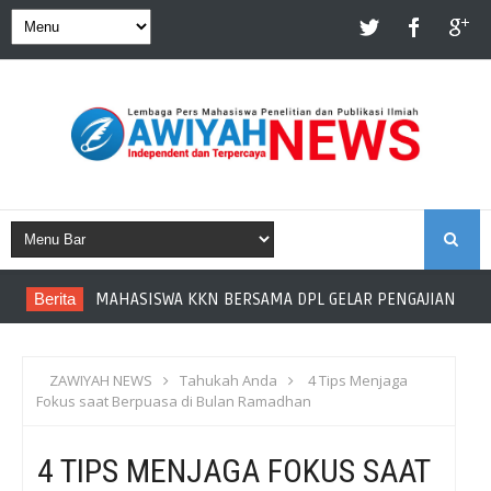
S
Berita
MAHASISWA KKN BERSAMA DPL GELAR PENGAJIAN DI DE
E
A
ZAWIYAH NEWS
Tahukah Anda
4 Tips Menjaga
Fokus saat Berpuasa di Bulan Ramadhan
R
4 TIPS MENJAGA FOKUS SAAT
C