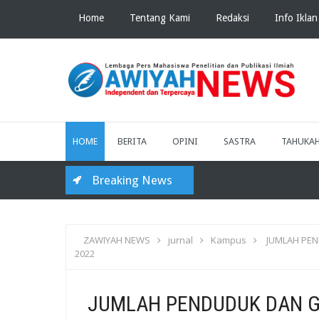
Home
Tentang Kami
Redaksi
Info Iklan
HOME
BERITA
OPINI
SASTRA
TAHUKA
Breaking News
ZAWIYAH NEWS
jurnal
Kampus
JUMLAH PEN
2022
JUMLAH PENDUDUK DAN GA