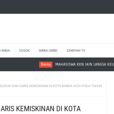
H ANDA
SOSOK
SERBA-SERBI
ZAWIYAH TV
Berita
MAHASISWA KKN IAIN LANGSA KELOMPOK 28 BA
DUDUK DAN GARIS KEMISKINAN Di KOTA BANDA ACEH PADA TAHUN
RIS KEMISKINAN DI KOTA