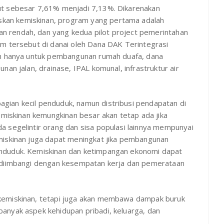
ut sebesar 7,61% menjadi 7,13%. Dikarenakan
an kemiskinan, program yang pertama adalah
 rendah, dan yang kedua pilot project pemerintahan
m tersebut di danai oleh Dana DAK Terintegrasi
an hanya untuk pembangunan rumah duafa, dana
an jalan, drainase, IPAL komunal, infrastruktur air
ian kecil penduduk, namun distribusi pendapatan di
emiskinan kemungkinan besar akan tetap ada jika
 segelintir orang dan sisa populasi lainnya mempunyai
miskinan juga dapat meningkat jika pembangunan
nduduk. Kemiskinan dan ketimpangan ekonomi dapat
k diimbangi dengan kesempatan kerja dan pemerataan
kemiskinan, tetapi juga akan membawa dampak buruk
anyak aspek kehidupan pribadi, keluarga, dan