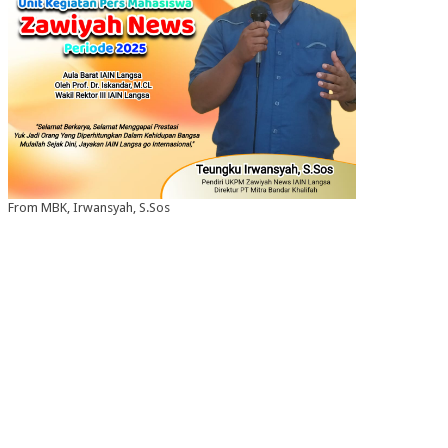
From MBK, Irwansyah, S.Sos