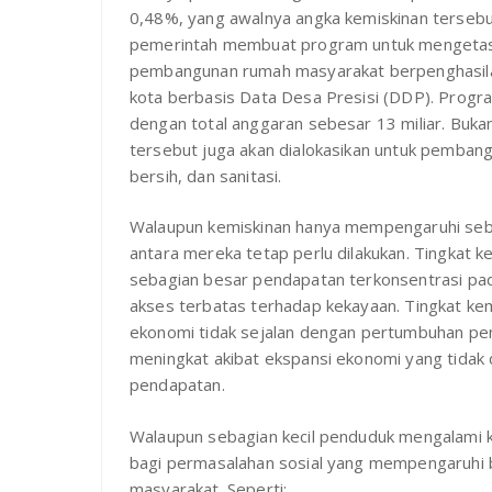
0,48%, yang awalnya angka kemiskinan terseb
pemerintah membuat program untuk mengetask
pembangunan rumah masyarakat berpenghasilan
kota berbasis Data Desa Presisi (DDP). Progra
dengan total anggaran sebesar 13 miliar. Buk
tersebut juga akan dialokasikan untuk pembangun
bersih, dan sanitasi.
Walaupun kemiskinan hanya mempengaruhi sebag
antara mereka tetap perlu dilakukan. Tingkat k
sebagian besar pendapatan terkonsentrasi pada
akses terbatas terhadap kekayaan. Tingkat ke
ekonomi tidak sejalan dengan pertumbuhan pe
meningkat akibat ekspansi ekonomi yang tida
pendapatan.
Walaupun sebagian kecil penduduk mengalami 
bagi permasalahan sosial yang mempengaruhi b
masyarakat. Seperti: