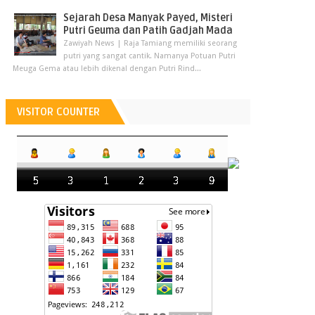
Sejarah Desa Manyak Payed, Misteri
Putri Geuma dan Patih Gadjah Mada
Zawiyah News | Raja Tamiang memiliki seorang
putri yang sangat cantik. Namanya Potuan Putri
Meuga Gema atau lebih dikenal dengan Putri Rind...
VISITOR COUNTER