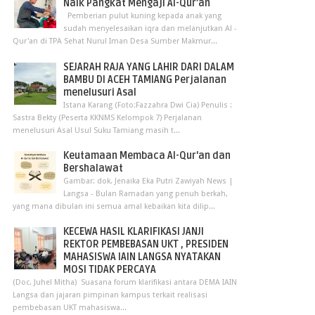
Naik Pangkat Mengaji Al-Qur’an
Pemberian pulut kuning kepada anak yang
sudah menyelesaikan iqra dan melanjutkan Al -
Qur'an di TPA Sehat Nurul Iman Desa Sumber Makmur...
SEJARAH RAJA YANG LAHIR DARI DALAM
BAMBU DI ACEH TAMIANG Perjalanan
menelusuri Asal
Istana Karang (Foto:Fazzahra Dwi Cia) Penulis :
Sastra Bekty (Peserta KKNMS Kelompok 7) Perjalanan
menelusuri Asal Usul Suku Tamiang masih t...
Keutamaan Membaca Al-Qur'an dan
Bershalawat
Gambar: dok. Jenaika Eka Putri Zawiyah News |
Langsa - Bulan Ramadan yang penuh berkah,
yang mana dibulan ini semua amal kebaikan kita dilip...
KECEWA HASIL KLARIFIKASI JANJI
REKTOR PEMBEBASAN UKT , PRESIDEN
MAHASISWA IAIN LANGSA NYATAKAN
MOSI TIDAK PERCAYA
(Doc. Juhel Mitha) Suasana forum klarifikasi antara DEMA IAIN
Langsa dan jajaran pimpinan kampus terkait realisasi
pembebasan UKT mahasiswa...